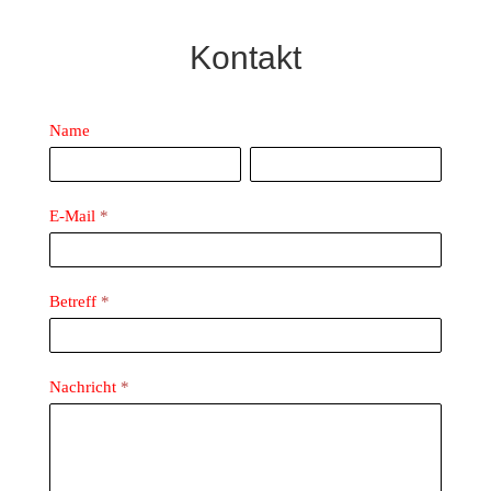
Kontakt
Kontakt
Name
Name
Name
E-Mail
*
Betreff
*
Nachricht
*