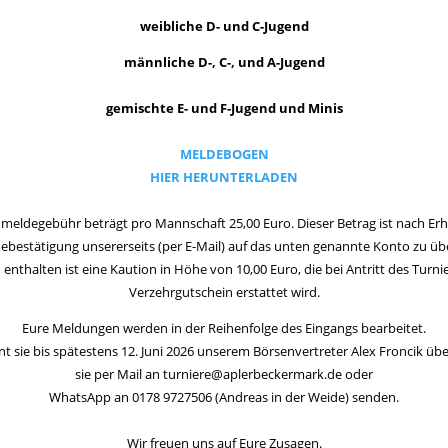
weibliche D- und C-Jugend
männliche D-, C-, und A-Jugend
gemischte E- und F-Jugend und Minis
MELDEBOGEN
HIER HERUNTERLADEN
meldegebühr beträgt pro Mannschaft 25,00 Euro. Dieser Betrag ist nach Erh
ebestätigung unsererseits (per E-Mail) auf das unten genannte Konto zu üb
 enthalten ist eine Kaution in Höhe von 10,00 Euro, die bei Antritt des Turnie
Verzehrgutschein erstattet wird.
Eure Meldungen werden in der Reihenfolge des Eingangs bearbeitet.
nt sie bis spätestens 12. Juni 2026 unserem Börsenvertreter Alex Froncik üb
sie per Mail an turniere@aplerbeckermark.de oder
WhatsApp an 0178 9727506 (Andreas in der Weide) senden.
Wir freuen uns auf Eure Zusagen.